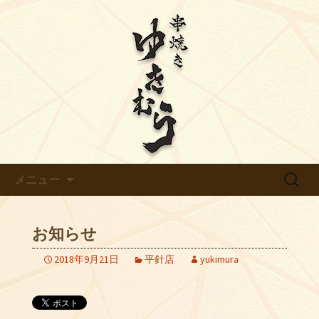
【ゆきむら】のブログです
天白区平針の炭火焼き鳥【ゆき
むら】のブログ
コンテンツへ移動
検
メニュー
索:
お知らせ
2018年9月21日
平針店
yukimura