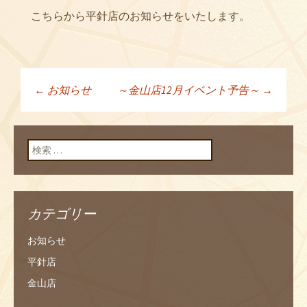
こちらから平針店のお知らせをいたします。
←
お知らせ
～金山店12月イベント予告～
→
投稿ナビゲーショ
ン
検索:
カテゴリー
お知らせ
平針店
金山店