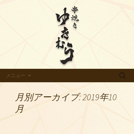
【ゆきむら】のブログです
天白区平針の炭火焼き鳥【ゆき
むら】のブログ
コンテンツへ移動
検
メニュー
索:
月別アーカイブ: 2019年10
月