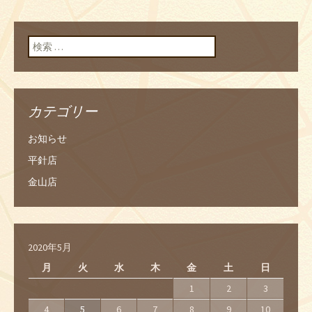
検索:
カテゴリー
お知らせ
平針店
金山店
2020年5月
月
火
水
木
金
土
日
1
2
3
4
5
6
7
8
9
10