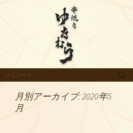
【ゆきむら】のブログです
天白区平針の炭火焼き鳥【ゆき
むら】のブログ
コンテンツへ移動
検
メニュー
索:
月別アーカイブ: 2020年5
月