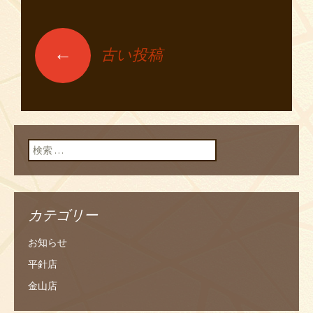
←
古い投稿
投稿ナビゲーショ
ン
検索:
カテゴリー
お知らせ
平針店
金山店