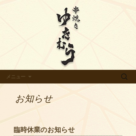
【ゆきむら】のブログです
天白区平針の炭火焼き鳥【ゆき
むら】のブログ
コンテンツへ移動
検
メニュー
索:
お知らせ
臨時休業のお知らせ