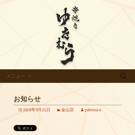
【ゆきむら】のブログです
天白区平針の炭火焼き鳥【ゆき
むら】のブログ
コンテンツへ移動
検
メニュー
索:
お知らせ
2018年9月21日
金山店
yukimura