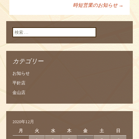
投稿ナビゲーショ
時短営業のお知らせ
→
ン
検索:
カテゴリー
お知らせ
平針店
金山店
2020年12月
月
火
水
木
金
土
日