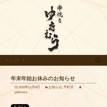
【ゆきむら】のブログです
天白区平針の炭火焼き鳥【ゆき
むら】のブログ
コンテンツへ移動
検
メニュー
索:
年末年始お休みのお知らせ
2020年12月4日
お知らせ
,
平針店
yukimura