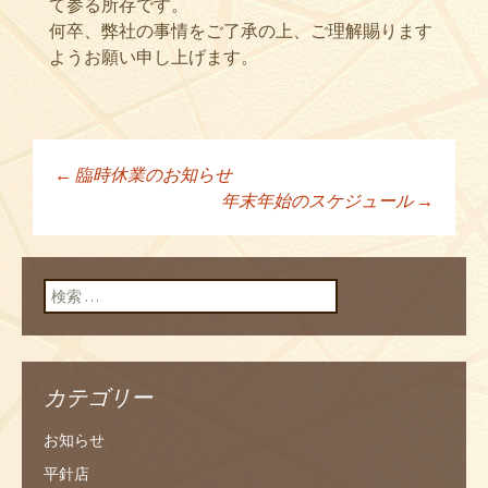
て参る所存です。
何卒、弊社の事情をご了承の上、ご理解賜ります
ようお願い申し上げます。
←
臨時休業のお知らせ
投稿ナビゲーショ
年末年始のスケジュール
→
ン
検索:
カテゴリー
お知らせ
平針店