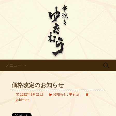
【ゆきむら】のブログです
天白区平針の炭火焼き鳥【ゆき
むら】のブログ
コンテンツへ移動
検
メニュー
索:
価格改定のお知らせ
2022年9月21日
お知らせ
,
平針店
yukimura