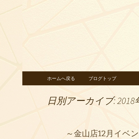
【ゆきむら】のブログで
天白区平
ブログ
コンテンツへ移動
ホームへ戻る
ブログトップ
日別アーカイブ: 2018
～金山店12月イベ