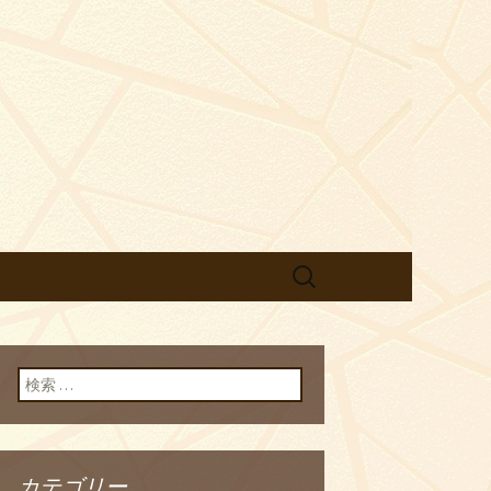
ゆきむら】の
検
索:
検索:
カテゴリー