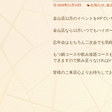
2018年11月10日
お知らせ
,
金
金山店12月のイベントをHPで
金山店なら12月いつでもハイボール
忘年会はもちろん二次会でも気
もつ鍋コースや飲み放題コース
できますので飲み足りなければ
皆様のご来店心よりお待ちして