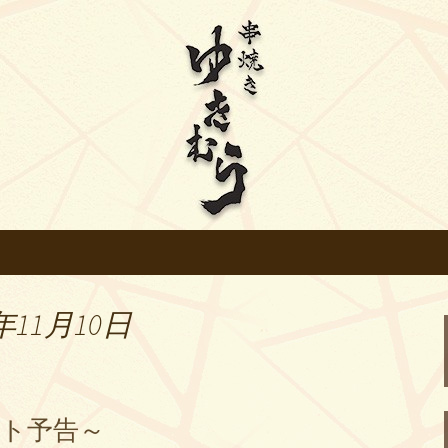
す
針の炭火焼き鳥【
年11月10日
ント予告～