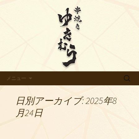
【ゆきむら】のブログです
天白区平針の炭火焼き鳥【ゆき
むら】のブログ
コンテンツへ移動
検
メニュー
索:
日別アーカイブ: 2025年8
月24日